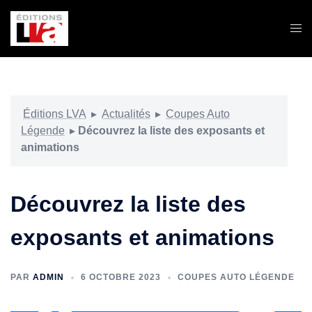
Aller
au
Ouvr
contenu
le
men
Éditions LVA
▸
Actualités
▸
Coupes Auto
Légende
▸
Découvrez la liste des exposants et
animations
Découvrez la liste des
exposants et animations
PAR
ADMIN
6 OCTOBRE 2023
COUPES AUTO LÉGENDE