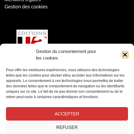
Gestion des cookies
Gestion du consentement pour
les cookies
Éditions LVA
Pour offrir les meilleures expériences, nous utilisons des technologies
telles que les cookies pour stocker et/ou accéder aux informations sur les
Château de la Magdeleine
appareils. Le consentement à ces technologies nous permettra de traiter
77920 Samois sur Seine
des données telles que le comportement de navigation ou les identifiants
T. 01 60 39 69 69 ou par
email
uniques sur ce site. Le fait de ne pas donner son consentement ou de le
retirer peut nuire à certaines caractéristiques et fonctions.
Facebook
Instagram
YouTube
LinkedIn
ACCEPTER
REFUSER