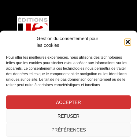
Gestion du consentement pour
les cookies
Éditions LVA
Pour offrir les meilleures expériences, nous utilisons des technologies
telles que les cookies pour stocker et/ou accéder aux informations sur les
Château de la Magdeleine
appareils. Le consentement à ces technologies nous permettra de traiter
77920 Samois sur Seine
des données telles que le comportement de navigation ou les identifiants
T. 01 60 39 69 69 ou par
email
uniques sur ce site. Le fait de ne pas donner son consentement ou de le
retirer peut nuire à certaines caractéristiques et fonctions.
Facebook
Instagram
YouTube
LinkedIn
ACCEPTER
REFUSER
PRÉFÉRENCES