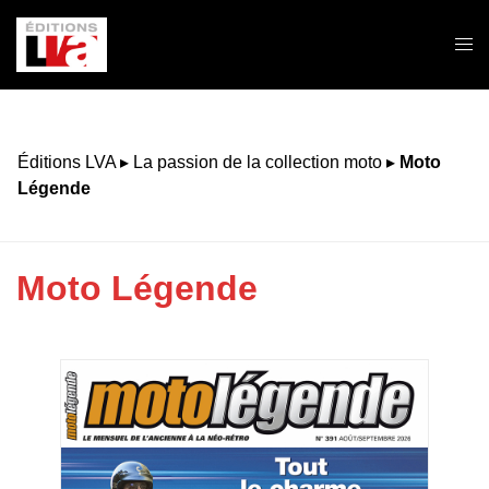
Aller
au
Ouvr
contenu
le
men
Éditions LVA
▸
La passion de la collection moto
▸
Moto
Légende
Moto Légende